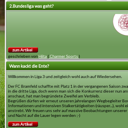
Hallo Fans!
Hallo
2.Bundesliga was geht?
Die rasenden Otter machen es wieder
Endlic
unnötig spannend. Zwei Tage vor
Aufsti
Saisonende hatten sie konfortable
nach e
sechs Punkte Vorsprung vor dem
aufger
Tabellenvierten Glückauf
ginge
zum Artikel
Eppinghoven aus dem Blumenviertel
souver
geschrieben von
Hiita
(
Charmer Sports
)
in Dinslaken und mussten auswärts
gegen Platz 17 der Tabelle antreten.
die r
Wann kackt die Ente?
Kommando Suff steht als Absteiger
Casse
Willkommen in Liga 3 und zeitgleich wohl auch auf Wiedersehen.
fest und hat 26 Niederlagen
Tag und willkommen in der 2. Bundesliga, die wir erreicht haben am
eingesteckt.
Wir haben gefeiert und unseren Verdienten Lohn gehabt. Nun ist es 
Der FC Bramfeld schaffte mit Platz 1 in der vergangenen Saison zwa
Das f
Schwächer ist. Es gibt hoffentlich Gegner, die wir schlagen könne
in die dritte Liga, doch wenn man sich die Konkurrenz dieser nun 
Nervös und fast ängstlich versuchten
über d
die Truppe nicht verdient. Wovon viele noch unter 28 Jahren sind!
anschaut, hat man begründete Zweifel am Verbleib.
die Otter ein Unentschieden zu
Begrüßen dürfen wir erneut unseren jahrelangen Wegbegleiter Bo
Informationen und intensiven Stalkertätigkeiten (räusper...), wohl 
erreichen, das den Aufstieg garantiert
Glück
Ligaziel
anstrebt. Wir freuen uns sehr auf massive Beobachtungen unserer J
hätte. Doch wie es bei solchen
die ra
Mindesten Platz 15
und Nacht auf die Lauer legen werden ;-)
Versuchen enden kann, endete es
Am liebsten weniger als 100 gegen Tore
zum Artikel
ja ja, es gab ein fröhliches Wechselspiel im Kader und sogar der K
auch: Kommando Suff schießt ein Tor