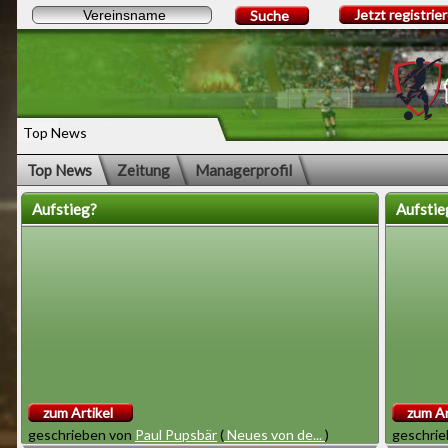
Jetzt registrie
Suche
Top News
Top News
Zeitung
Managerprofil
Aufstieg?
Aufstie
zum Artikel
zum Ar
geschrieben von
Paul Pupsbär
(
Neues von de...
)
geschri