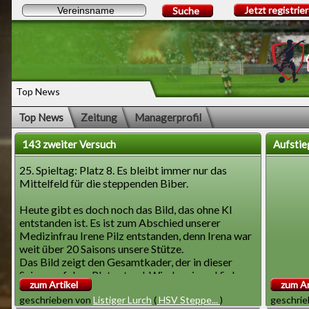
Jetzt registrie
Suche
Top News
Top News
Zeitung
Managerprofil
143 zweiter Versuch
Aufstie
25. Spieltag: Platz 8. Es bleibt immer nur das
Mittelfeld für die steppenden Biber.
Heute gibt es doch noch das Bild, das ohne KI
entstanden ist. Es ist zum Abschied unserer
Medizinfrau Irene Pilz entstanden, denn Irena war
weit über 20 Saisons unsere Stütze.
Das Bild zeigt den Gesamtkader, der in dieser
Saison auf dem Platz stand. Wieder einmal fielen
zum Artikel
zum Ar
regelmäßig Spieler wegen Verletzungen aus.
geschrieben von
Listiger Lurch
(
HSV Steppe...
)
geschri
Darum kann von einer Stammmannschaft nicht