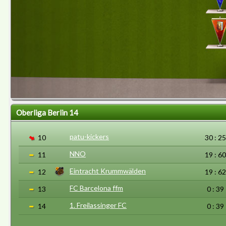
Oberliga Berlin 14
patu-kickers
10
30 : 25
NNO
11
19 : 60
Eintracht Krummwälden
12
19 : 62
FC Barcelona ffm
13
0 : 39
1. Freilassinger FC
14
0 : 39