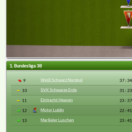
1. Bundesliga 38
Weiß Schwarz Nordpol
9
37 : 34
SVK Schwarze Erde
10
31 : 23
Eintracht Heaven
11
23 : 37
Motor Lublin
12
22 : 41
Marßeler Luschen
13
23 : 41