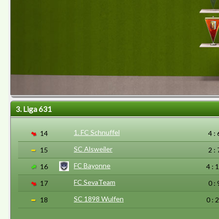
3. Liga 631
1. FC Schnuffel
14
4 : 
SC Alsweiler
15
2 : 
FC Bayonne
16
4 : 
FC SevaTeam
17
0 : 
SC 1898 Wulfen
18
0 : 