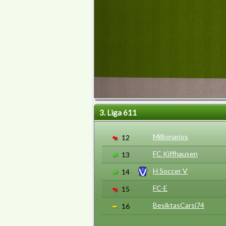
3. Liga 611
Millionarios
12
FC Kiffhausen
13
H Soccer V
14
FC-E
15
BesiktasCarsi74
16