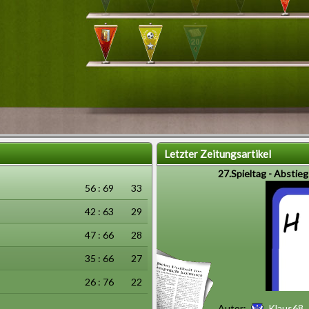
Letzter Zeitungsartikel
27.Spieltag - Abstie
56 : 69
33
42 : 63
29
47 : 66
28
35 : 66
27
26 : 76
22
Autor:
Klaus68