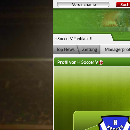
Such
HSoccerV Fanblatt !!
Top News
Zeitung
Managerprof
Profil von H Soccer V