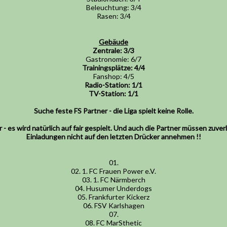
Beleuchtung: 3/4
Der Heimmannschaft g
Rasen: 3/4
Zuschauer verlassen 
70. Tooor !--0:6
--Gre
Gebäude
Vorlage war von Pete
Zentrale: 3/3
Gastronomie: 6/7
71.
--Dau trifft LeCro
Trainingsplätze: 4/4
Heimmannschaft. Fank
Fanshop: 4/5
obere Eck....
Radio-Station: 1/1
TV-Station: 1/1
74.
--Uhhh Niesen knal
Suche feste FS Partner - die Liga spielt keine Rolle.
90+1.
--Wieder Latte
r - es wird natürlich auf fair gespielt. Und auch die Partner müssen zuver
Abpfiff.
Einladungen nicht auf den letzten Drücker annehmen !!
Endlich wieder einen 
Gästekurve. Rang 14 
01.
02. 1. FC Frauen Power e.V.
Reporter Hirsch:"Mo
03. 1. FC Närmberch
la
04. Husumer Underdogs
05. Frankfurter Kickerz
Trainer Mimm:"M
06. FSV Karlshagen
Mannschaft sich 
07.
08. FC MarSthetic