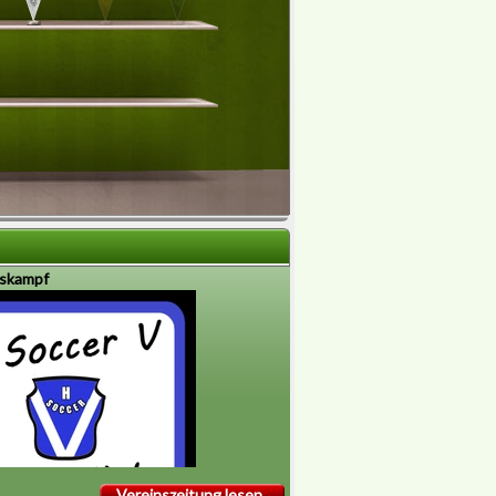
gskampf
Vereinszeitung lesen