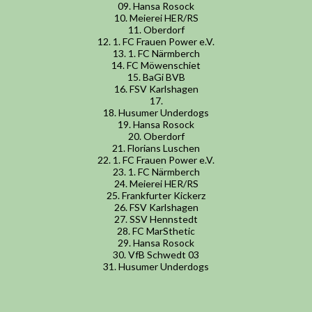
09. Hansa Rosock
0:1 Niesen(17.)--0:
10. Meierei HER/RS
Neubert(47.)-
11. Oberdorf
12. 1. FC Frauen Power e.V.
13. 1. FC Närmberch
14. FC Möwenschiet
15. BaGi BVB
16. FSV Karlshagen
17.
18. Husumer Underdogs
19. Hansa Rosock
20. Oberdorf
21. Florians Luschen
22. 1. FC Frauen Power e.V.
23. 1. FC Närmberch
24. Meierei HER/RS
25. Frankfurter Kickerz
26. FSV Karlshagen
27. SSV Hennstedt
28. FC MarSthetic
29. Hansa Rosock
28. Spieltag - 
30. VfB Schwedt 03
31. Husumer Underdogs
Nu