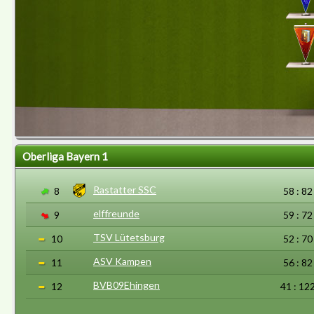
Oberliga Bayern 1
Rastatter SSC
8
58 : 82
elffreunde
9
59 : 72
TSV Lütetsburg
10
52 : 70
ASV Kampen
11
56 : 82
BVB09Ehingen
12
41 : 12