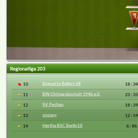
Regionalliga 203
Baguette Ballers 04
10
18 : 34
BW Ottmarsbocholt 1946 e.V.
11
23 : 35
SV Pechau
12
18 : 39
snoopy
13
12 : 59
Hertha BSC Berlin10
14
6 : 86