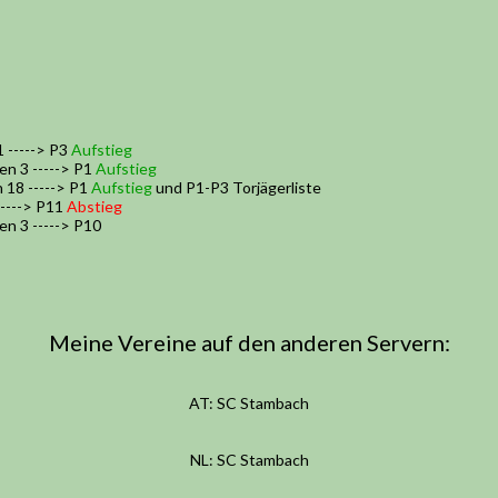
1 -----> P3
Aufstieg
en 3 -----> P1
Aufstieg
 18 -----> P1
Aufstieg
und P1-P3 Torjägerliste
-----> P11
Abstieg
en 3 -----> P10
Meine Vereine auf den anderen Servern:
AT: SC Stambach
NL: SC Stambach