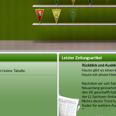
Letzter Zeitungsartikel
Rückblick und Ausbli
Heute gibt es einen k
rt keine Tabelle.
heute mit einem Heim
Nachdem wir seit Sai
Neuanfang gestartet 
den KE geschafft hab
der LL Sachsen-Anhal
Nichts desto Trotz h
Kader für weitere Au
Truppe investiert, wa
Diese Saison 27 in de