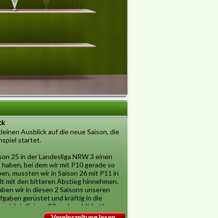
ck
leinen Ausblick auf die neue Saison, die
spiel startet.
son 25 in der Landesliga NRW 3 einen
haben, bei dem wir mit P10 gerade so
en, mussten wir in Saison 26 mit P11 in
t mit den bitteren Abstieg hinnehmen.
aben wir in diesen 2 Saisons unseren
fgaben gerüstet und kräftig in die
s sich in Saison 27 ausbezahlt hat!
r Kreisliga NRW war ein voller Erfolg,
Vereinszeitung lesen