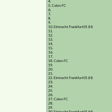
4.
5. Colon FC
6.
7.
8.
9.
10. Eintracht Frankfurt01 (H)
11.
12.
13.
14.
15.
16.
17.
18. Colon FC
19.
20.
21.
22. Eintracht Frankfurt01 (H)
23.
24.
25.
26.
27. Colon FC
28.
29.
30. Eintracht Frankfurt01 (H)