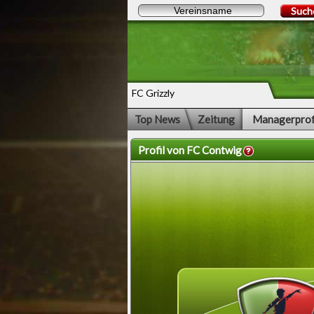
Such
FC Grizzly
Top News
Zeitung
Managerprof
Profil von FC Contwig