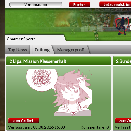
Jetzt registrie
Suche
Charmer Sports
Top News
Zeitung
Managerprofil
2 Liga. Mission Klassenerhalt
2.Bunde
zum Artikel
zum Ar
Verfasst am : 08.08.2026 15:03
Kommentare: 0
Verfasst