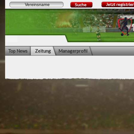
Jetzt registrie
Suche
Top News
Zeitung
Managerprofil