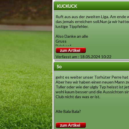
KUCKUCK
Ruft aus aus der zweiten Liga. Am ende w
das jemals erreichen soll.Nun ja wir ha
lustige Tippfehler.
Also Danke an alle
Gruss
Balakopf
zum Artikel
Verfasst am : 18.05.2024 10:22
So
geht es weiter unser Torhüter Perre hat
Aber hey wir haben einen neuen Mann zw
Tyller oder wie der ulgly Typ heisst ist j
wohl kaum besser und die Aussichten sin
Club nicht das was er ist.
Alle Bala Bala?
zum Artikel