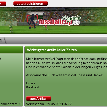
Jetzt registrieren
e
il
Wichtigster Artikel aller Zeiten
B
Mein letzter Artikel (sagt man das so?) hat dazu gefüh
haben :-(. Ich weiss, dass die Sendung mit der Maus so
Und ja es war die beste Saison in der langen 2 Liga Ge
Also wünsche Euch weiterhin viel Spass und Danke!
Gruss
Balakopf
zum Artikel
ommentare: 0
Verfasst am : 29.06.2024 07:33