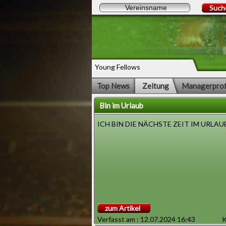
Such
Young Fellows
Top News
Zeitung
Managerprof
Bin im Urlaub
ICH BIN DIE NÄCHSTE ZEIT IM URLAU
zum Artikel
Verfasst am : 12.07.2024 16:43
K