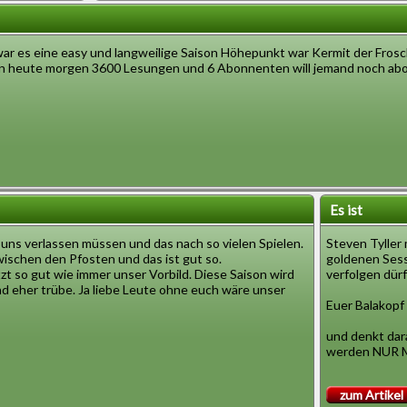
ar es eine easy und langweilige Saison Höhepunkt war Kermit der Frosch.
tten heute morgen 3600 Lesungen und 6 Abonnenten will jemand noch abo
Es ist
 uns verlassen müssen und das nach so vielen Spielen.
Steven Tyller 
ischen den Pfosten und das ist gut so.
goldenen Sesse
etzt so gut wie immer unser Vorbild. Diese Saison wird
verfolgen dür
d eher trübe. Ja liebe Leute ohne euch wäre unser
Euer Balakopf
und denkt dara
werden NUR 
zum Artikel