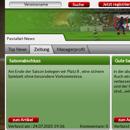
Jetzt registrie
Suche
Pastafari-News
Top News
Zeitung
Managerprofil
Saisonabschluss
Gute Sa
Am Ende der Saison belegen wir Platz 8 , eine sichere
in der ab
Spielzeit ohne besondere Vorkommnisse.
Auch ein
verlasse
und der K
sind....
zum Artikel
zum Ar
Verfasst am : 24.07.2025 19:36
Kommentare: 0
Verfasst