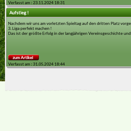
Verfasst am : 23.11.2024 18:31
Aufstieg !
Nachdem wir uns am vorletzten Spieltag auf den dritten Platz vorg
3. Liga perfekt machen !
Das ist der größte Erfolg in der langjährigen Vereinsgeschichte und 
zum Artikel
Verfasst am : 31.05.2024 18:44