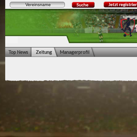
Jetzt registrie
Suche
Top News
Zeitung
Managerprofil