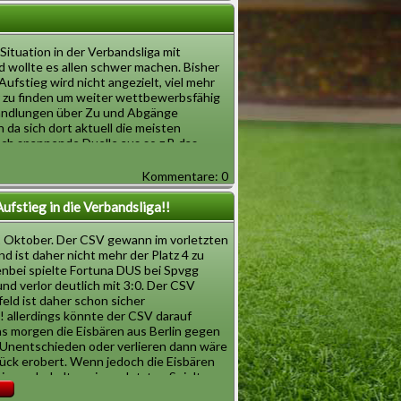
r der Saisonpause. Da erwartet der CSV
hes Spiel es wird wieder hart gekämpft.
Situation in der Verbandsliga mit
 wollte es allen schwer machen. Bisher
ufstieg wird nicht angezielt, viel mehr
hr zu finden um weiter wettbewerbsfähig
erhandlungen über Zu und Abgänge
 da sich dort aktuell die meisten
noch spannende Duelle aus so z.B das
Kommentare: 0
weiter am Ball und liebe Grüße an unsere
Aufstieg in die Verbandsliga!!
1 Oktober. Der CSV gewann im vorletzten
und ist daher nicht mehr der Platz 4 zu
bei spielte Fortuna DUS bei Spvgg
nd verlor deutlich mit 3:0. Der CSV
eld ist daher schon sicher
! allerdings könnte der CSV darauf
as morgen die Eisbären aus Berlin gegen
 Unentschieden oder verlieren dann wäre
rück erobert. Wenn jedoch die Eisbären
innen behalten sie am letzten Spieltag
atz was sie auch verdient hätten.