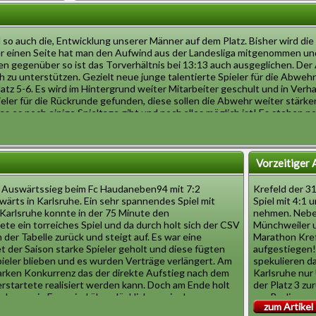
hmal alles
Besonders freut man sich auf den letzten Spieltag vo
die nicht das
auswärts in Berlin ein spannendes und freundschaftlic
schon seit
Danke für eure Aufmerksamkeit bis bald.
n und Kälte
 so auch die, Entwicklung unserer Männer auf dem Platz. Bisher wird die 
r Stimmung der
Sportliche Grüße aus dem verregneten Krefeld :)
r einen Seite hat man den Aufwind aus der Landesliga mitgenommen und
en gegenüber so ist das Torverhältnis bei 13:13 auch ausgeglichen. Der A
h zu unterstützen. Gezielt neue junge talentierte Spieler für die Abwe
und die neuen
f Platz 5-6. Es wird im Hintergrund weiter Mitarbeiter geschult und in V
hat man ein
eler für die Rückrunde gefunden, diese sollen die Abwehr weiter stärken
elen auf die
as es noch einige Spieltage gibt und noch alles möglich ist! Es stehen 
eiter taff zu
enauso fieberhaft für den Erfolg kämpfen.
n ersten
nz nachdem
r Ferne beim SV Niederhof. Es wird ein Pflichtsieg erwartet. Bleiben Sie 
Vorzeitiger 
n Auswärtssieg beim Fc Haudaneben94 mit 7:2
Krefeld der 3
wärts in Karlsruhe. Ein sehr spannendes Spiel mit
Spiel mit 4:1 
 Karlsruhe konnte in der 75 Minute den
nehmen. Neben
ete ein torreiches Spiel und da durch holt sich der CSV
Münchweiler u
 der Tabelle zurück und steigt auf. Es war eine
Marathon Kref
 der Saison starke Spieler geholt und diese fügten
aufgestiegen!
pieler blieben und es wurden Verträge verlängert. Am
spekulieren d
arken Konkurrenz das der direkte Aufstieg nach dem
Karlsruhe nur
erstartete realisiert werden kann. Doch am Ende holt
der Platz 3 zu
eler sowie Fans sind überglücklich nun in der
aus Berlin gew
zum Artikel
den dritten Pl