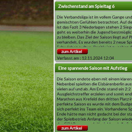
man es anders machen! In Berlin wird noc
gegeben vor der Saisonpause. Verpassen 
Zwischenstand am Spieltag 6
TOPSPIEL des Abends. Das Stadion war 
Tagen ausverkauft und es wird mit Rege
Die Verbandsliga ist im vollem Gange und
gerechnet. Der Platz wird jedoch bei de
gemischten Gefühlen betrachtet. Auf de
Fans brennen!
ist das Fazit 3 Niederlagen stehen 2 Sieg
geht es weiterhin die Jugend bestmöglic
In der Saisonpause wird man auswerten 
zu bleiben. Das Ziel der Saison liegt au
Spieler fest integrieren ins Team. Dann 
verhandelt. Es wurden bereits 2 neue Spi
paar Tage Zeit sich mit Freundschaftsspi
Schwächen auftun. Positiv ist zu sehen d
Rückrunde vorzubereiten. Denn es wird w
zum Artikel
Duell gegen die Eisbären aus berlin die g
gehen denn wir reisen dann zum Tabelle
Verfasst am : 12.11.2024 12:04
Olympic. Der CSV übt sich in Geduld ga
Das nächste Spiel am Spieltag 6 ist in de
Motto \" Kommt Zeit.. Kommt Rat!\"
Sportsfreunde!
Eine spannende Saison mit Aufstieg
Die Saison endete eben mit einem klare
Nebenbei spielten die Eisbärenberlin aus
vielen auf und ab. Am Ende stand ein 2:2
Ausgleichstreffer erzielen und somit end
Marathon aus Krefeld den dritten Platz in
perfekte Saison es wurde mit dem Budget
sich perfekt ins Team ein. Vorhandene S
Ende hätte man nicht gedacht bei der st
der Spielbetrieb Anfang der Saison wied
der CSV Bronze nach Krefeld und alle Spi
zum Artikel
Verbandsliga angreifen zu dürfen.