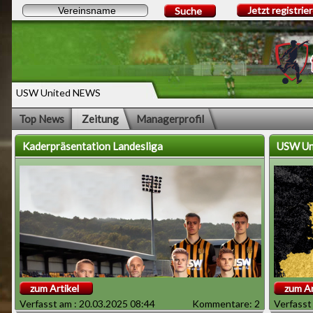
Jetzt registrie
Suche
USW United NEWS
Top News
Zeitung
Managerprofil
Kaderpräsentation Landesliga
USW Uni
zum Artikel
zum Ar
Verfasst am : 20.03.2025 08:44
Kommentare: 2
Verfasst