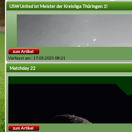
USW United ist Meister der Kreisliga Thüringen 1!
zum Artikel
Verfasst am : 17.03.2025 08:21
Matchday 22
Mit großen Ambitionen startet USW United in die neue
Saison der Landesliga. Nach einer überragenden
Kreisliga-Saison geht das Team mit einem starken
Kader und gezielten Verstärkungen ins Rennen.
Trainer und Verantwortliche setzen auf eine
eingespielte Mannschaft mit gezielten Ergänzungen.
zum Artikel