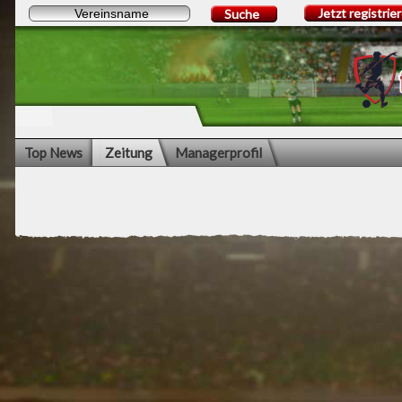
Jetzt registrie
Suche
Top News
Zeitung
Managerprofil