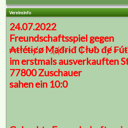
Vereinsinfo
24.07.2022
Freundschaftsspiel gegen
₳ŧłéŧɨȼø M҉a҉đɍɨđ ₵łᵾƀ đɇ ₣ú
im erstmals ausverkauften S
77800 Zuschauer
sahen ein 10:0