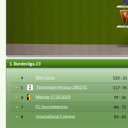
1. Bundesliga 23
Sixty Lions
4
123 : 31
Tottenham Hotspur 1882 FC
5
117 : 35
Meister 17.03.2023
6
99 : 36
FC Sportzigarette
7
86 : 72
International Cologne
8
83 : 63