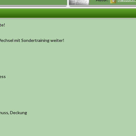
te!
 Wechsel mit Sondertraining weiter!
ess
chuss, Deckung