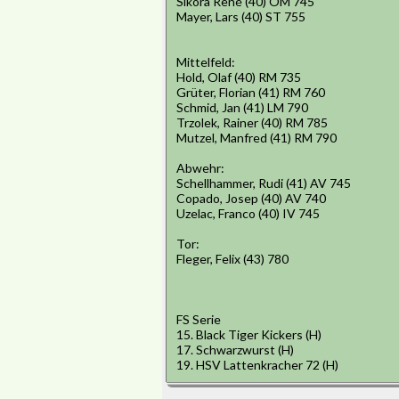
Sikora René (40) OM 745
Mayer, Lars (40) ST 755
Mittelfeld:
Hold, Olaf (40) RM 735
Grüter, Florian (41) RM 760
Schmid, Jan (41) LM 790
Trzolek, Rainer (40) RM 785
Mutzel, Manfred (41) RM 790
Abwehr:
Schellhammer, Rudi (41) AV 745
Copado, Josep (40) AV 740
Uzelac, Franco (40) IV 745
Tor:
Fleger, Felix (43) 780
FS Serie
15. Black Tiger Kickers (H)
17. Schwarzwurst (H)
19. HSV Lattenkracher 72 (H)