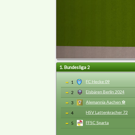
1. Bundesliga 2
FC Hecke 09
1
Eisbären Berlin 2024
2
Alemannia Aachen ⚽️
3
HSV Lattenkracher 72
4
FFSC Sparta
5