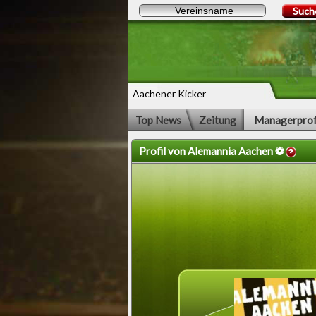
Such
Aachener Kicker
Top News
Zeitung
Managerprof
Profil von Alemannia Aachen ⚽️