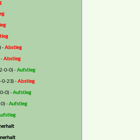
g
eg
ieg
tieg
) -
Abstieg
 -
Abstieg
22-0-0) -
Aufstieg
3-0-23) -
Abstieg
-0-0) -
Aufstieg
-0) -
Aufstieg
ufstieg
nerhalt
nerhalt