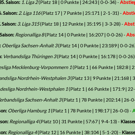
35. Saison:
1. Liga 2
(Platz 18 | 0 Punkte | 24:243 | 0-0-34) -
Abstie
. Saison:
2. Liga 116
(Platz 17 | 7 Punkte | 25:171 | 2-1-31) -
Absti
. Saison:
3. Liga 315
(Platz 18 | 12 Punkte | 35:195 | 3-3-28) -
Abst
 Saison:
Regionalliga 8
(Platz 14 | 0 Punkte | 16:207 | 0-0-26) -
Abs
:
Oberliga Sachsen-Anhalt 3
(Platz 14 | 0 Punkte | 23:189 | 0-0-26
:
Verbandsliga Thüringen 3
(Platz 14 | 0 Punkte | 16:178 | 0-0-26)
esliga Mecklenburg-Vorpommern 1
(Platz 1 | 66 Punkte | 182:8 | 
andsliga Nordrhein-Westphalen 3
(Platz 13 | 9 Punkte | 21:168 | 
desliga Nordrhein-Westphalen 1
(Platz 1 | 66 Punkte | 171:9 | 22
erbandsliga Sachsen-Anhalt 3
(Platz 1 | 78 Punkte | 202:14 | 26-0
son:
Oberliga Hamburg 1
(Platz 1 | 78 Punkte | 198:17 | 26-0-0) -
A
ison:
Regionalliga 4
(Platz 10 | 31 Punkte | 57:67 | 9-4-13) -
Klasse
son:
Regionalliga 4
(Platz 12 | 16 Punkte | 38:104 | 5-1-20) -
Klasse