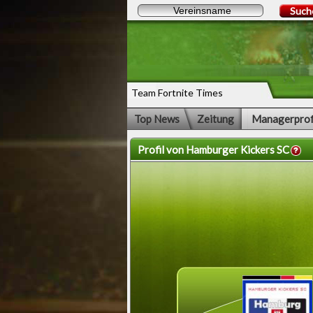
Such
Team Fortnite Times
Top News
Zeitung
Managerprof
Profil von Hamburger Kickers SC