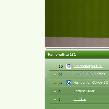
Regionalliga 191
Schöneberger BSC
10
FC STOLBERG 1923
11
Hamburger Kickers SC
12
Fortuna Liblar
13
FC-Tine
14