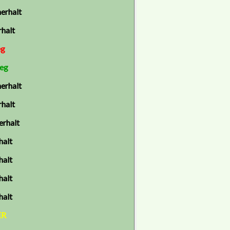
erhalt
halt
eg
ieg
erhalt
halt
erhalt
halt
halt
halt
halt
ER