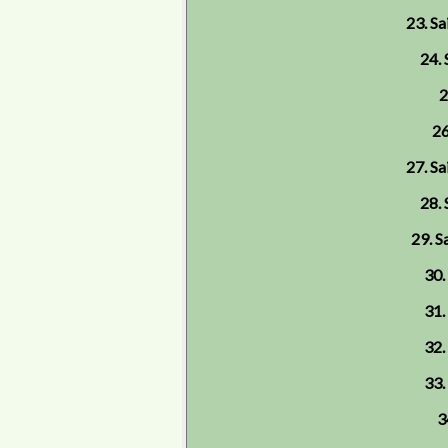
23. Sa
24. 
2
26
27. Sa
28. 
29. S
30.
31.
32.
33.
3