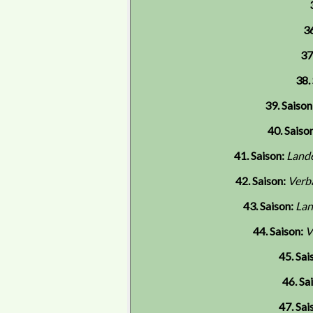
36
37
38.
39. Saison
40. Saison
41. Saison:
Land
42. Saison:
Verb
43. Saison:
Lan
44. Saison:
V
45. Sai
46. Sa
47. Sai