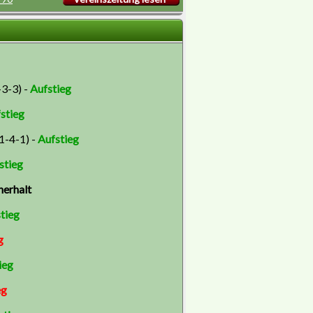
-3-3) -
Aufstieg
stieg
21-4-1) -
Aufstieg
stieg
nerhalt
tieg
g
ieg
eg