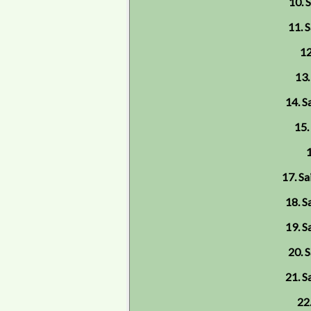
10. 
11. S
12
13.
14. S
15.
1
17. Sa
18. S
19. S
20. S
21. S
22.