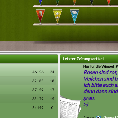
Letzter Zeitungsartikel
Nur für die Wimpel :P
Rosen sind rot,
46 : 56
24
Veilchen sind b
32 : 85
18
ich bitte euch 
37 : 59
17
denn dann sind
grau.
33 : 79
15
:-)
8 : 149
0
Autor:
Kloppo1