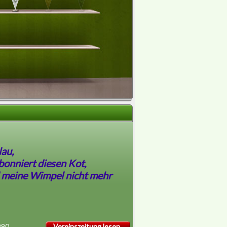
lau,
abonniert diesen Kot,
 meine Wimpel nicht mehr
990
Vereinszeitung lesen