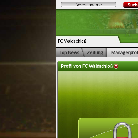
Such
FC Waldschloß
Top News
Zeitung
Managerprof
Profil von FC Waldschloß