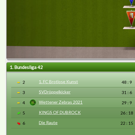
1. Bundesliga 42
1. FC Brotlose Kunst
2
48 : 9
SVDröppelkicker
3
31 : 6
Wettener Zebras 2021
4
29 : 9
KINGS OF DUBROCK
5
26 : 18
Die Raute
6
22 : 15