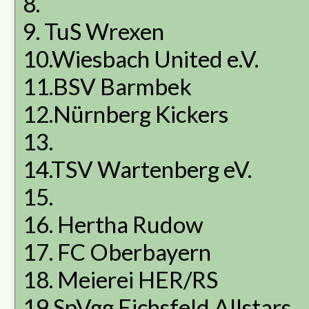
8.
9. TuS Wrexen
10.Wiesbach United e.V.
11.BSV Barmbek
12.Nürnberg Kickers
13.
14.TSV Wartenberg eV.
15.
16. Hertha Rudow
17. FC Oberbayern
18. Meierei HER/RS
19.SpVgg Eichsfeld Allstars