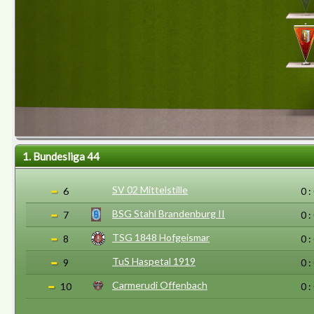
1. Bundesliga 44
SV 02 Mittelstille
6
0 :
BSG Stahl Brandenburg II
7
0 :
TSG 1848 Hofgeismar
8
0 :
TuS Haspetal 1919
9
0 :
Carmerudi Offenbach
10
0 :