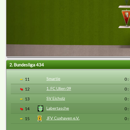
2. Bundesliga 434
Smartie
11
0 :
1. FC Ulien 09
12
0 :
SV Eicholz
13
0 :
Labertasche
14
0 :
JFV Cuxhaven e.V.
15
0 :