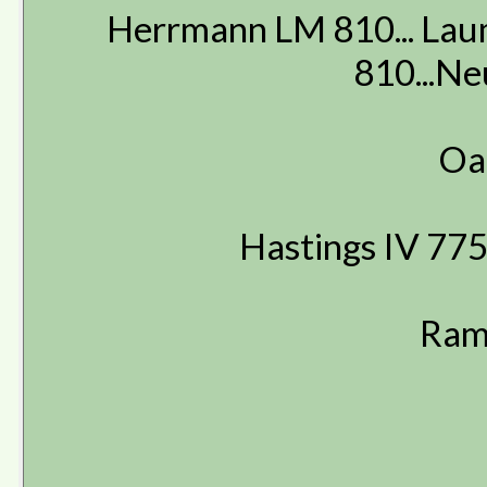
Herrmann LM 810... Lauma
810...N
Oa
Hastings IV 775 ....
Ram