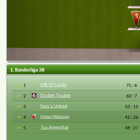
1. Bundesliga 38
VfB 07 Lettin
1
71 : 6
Double Trouble
2
60 : 7
Soro´s United
3
53 : 13
Union Meissen
4
42 : 26
Tus Argenthal
5
48 : 27