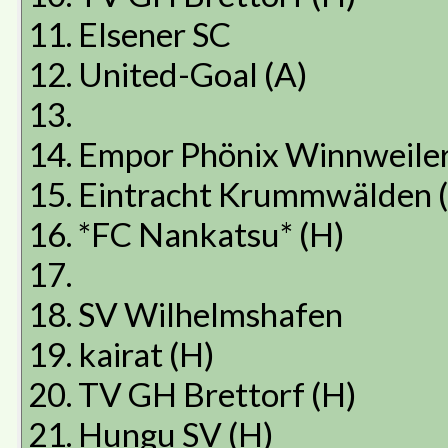
11. Elsener SC
12. United-Goal (A)
13.
14. Empor Phönix Winnweiler
15. Eintracht Krummwälden 
16. *FC Nankatsu* (H)
17.
18. SV Wilhelmshafen
19. kairat (H)
20. TV GH Brettorf (H)
21. Hungu SV (H)