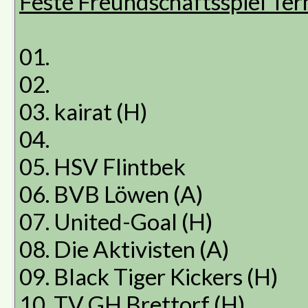
Feste Freundschaftsspiel Ter
01.
02.
03. kairat (H)
04.
05. HSV Flintbek
06. BVB Löwen (A)
07. United-Goal (H)
08. Die Aktivisten (A)
09. Black Tiger Kickers (H)
10. TV GH Brettorf (H)