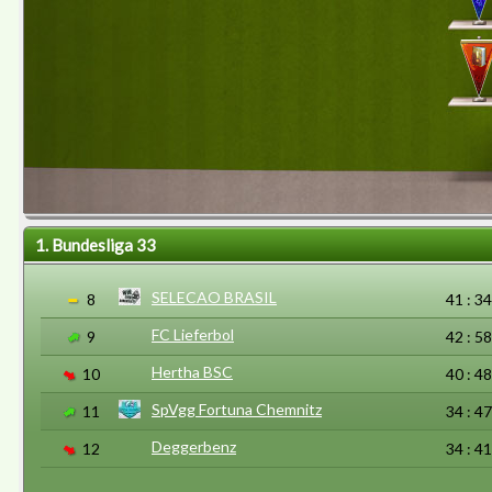
1. Bundesliga 33
SELECAO BRASIL
8
41 : 34
FC Lieferbol
9
42 : 58
Hertha BSC
10
40 : 48
SpVgg Fortuna Chemnitz
11
34 : 47
Deggerbenz
12
34 : 41