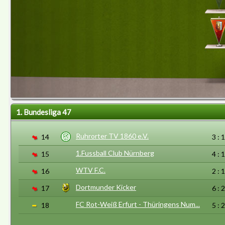
1. Bundesliga 47
Ruhrorter TV 1860 e.V.
14
3 : 
1.Fussball Club Nürnberg
15
4 : 
WTV F.C.
16
2 : 
Dortmunder Kicker
17
6 : 
FC Rot-Weiß Erfurt - Thüringens Num...
18
5 : 