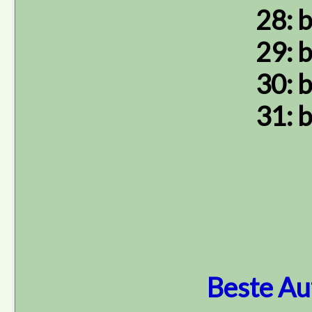
28: b
29: b
30: b
31: b
Beste Au