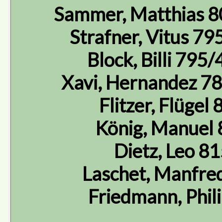
Sammer, Matthias 8
Strafner, Vitus 7
Block, Billi 795
Xavi, Hernandez 7
Flitzer, Flüge
König, Manuel
Dietz, Leo 8
Laschet, Manfre
Friedmann, Phil