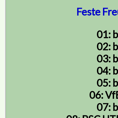
Feste Fre
01: b
02: b
03: b
04: b
05: b
06: Vf
07: b