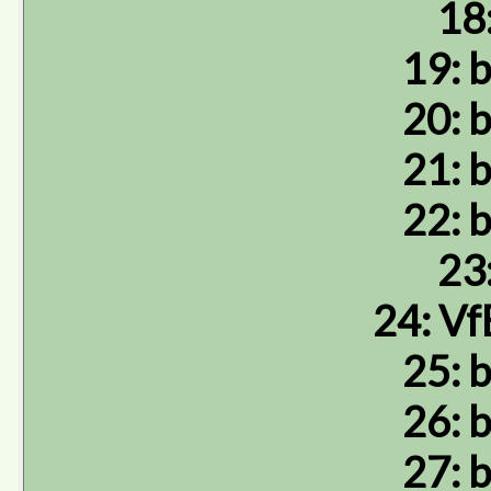
18
19: b
20: b
21: b
22: b
23
24: Vf
25: b
26: b
27: b