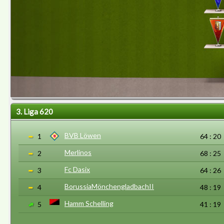
3. Liga 620
BVB Löwen
1
64 : 20
Merlinos
2
68 : 25
Fc Dasix
3
64 : 26
BorussiaMönchengladbachII
4
48 : 19
Hamm Schelling
5
41 : 19