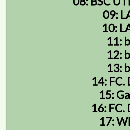
08: BSC U
09: L
10: LA
11: b
12: b
13: b
14: FC
15: G
16: FC
17: Wh