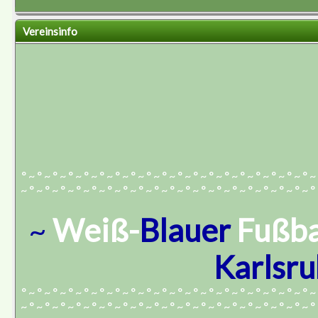
Vereinsinfo
° ~ ° ~ ° ~ ° ~ ° ~ ° ~ ° ~ ° ~ ° ~ ° ~ ° ~ ° ~ ° ~ ° ~ ° ~ ° ~ ° ~ ° ~ ° ~
~ ° ~ ° ~ ° ~ ° ~ ° ~ ° ~ ° ~ ° ~ ° ~ ° ~ ° ~ ° ~ ° ~ ° ~ ° ~ ° ~ ° ~ ° ~ °
~
Weiß-
Blauer
Fußba
Karlsr
° ~ ° ~ ° ~ ° ~ ° ~ ° ~ ° ~ ° ~ ° ~ ° ~ ° ~ ° ~ ° ~ ° ~ ° ~ ° ~ ° ~ ° ~ ° ~
~ ° ~ ° ~ ° ~ ° ~ ° ~ ° ~ ° ~ ° ~ ° ~ ° ~ ° ~ ° ~ ° ~ ° ~ ° ~ ° ~ ° ~ ° ~ °