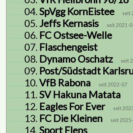
. 
. . . . .
04.
SpVgg KornEistee
. . .
seit
. . . . .
05.
Jeffs Kernasis
. . .
seit 2021-0
. . . . .
06.
FC Ostsee-Welle
. . . . .
07.
Flaschengeist
. . . . .
08.
Dynamo Oschatz
. . .
seit 
. . . . .
09.
Post/Südstadt Karlsr
. . . . .
10.
VfB Rabona
. . .
seit 2022-07
. . . . .
11.
SV Hakuna Matata
. . . . .
12.
Eagles For Ever
. . .
seit 202
. . . . .
13.
FC Die Kleinen
. . .
seit 2025
. . . . .
14.
Sport Flens