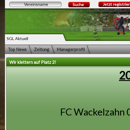
Jetzt registrie
Suche
SGL Aktuell
Top News
Zeitung
Managerprofil
Wir klettern auf Platz 2!
20
FC Wackelzahn 