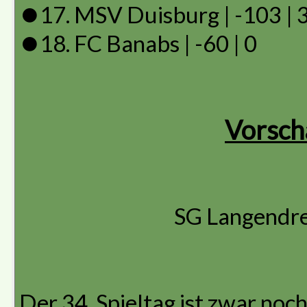
⏺️17. MSV Duisburg | -103 | 
⏺️18. FC Banabs | -60 | 0
Vorscha
SG Langendre
Der 34. Spieltag ist zwar noch