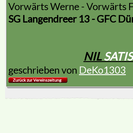
Vorwärts Werne - Vorwärts 
SG Langendreer 13 - GFC Dü
NIL
SATIS
geschrieben von
DeKo1303
Zurück zur Vereinszeitung