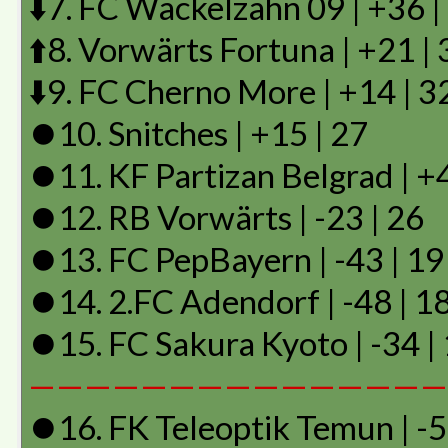
⬇️7. FC Wackelzahn 09 | +36 |
⬆️8. Vorwärts Fortuna | +21 | 
⬇️9. FC Cherno More | +14 | 3
⏺️10. Snitches | +15 | 27
⏺️11. KF Partizan Belgrad | +4
⏺️12. RB Vorwärts | -23 | 26
⏺️13. FC PepBayern | -43 | 19
⏺️14. 2.FC Adendorf | -48 | 1
⏺️15. FC Sakura Kyoto | -34 |
———————————————
⏺️16. FK Teleoptik Temun | -5