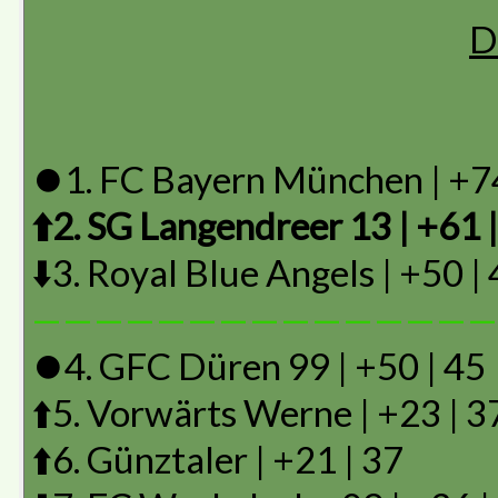
D
⏺️1. FC Bayern München | +74
⬆️2. SG Langendreer 13 | +61 
⬇️3. Royal Blue Angels | +50 |
———————————————
⏺️4. GFC Düren 99 | +50 | 45
⬆️5. Vorwärts Werne | +23 | 3
⬆️6. Günztaler | +21 | 37