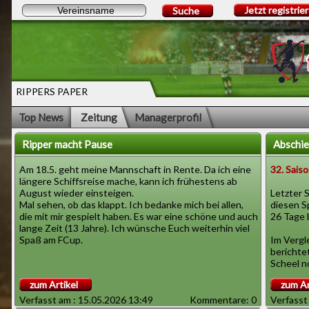
Jetzt registrie
Suche
RIPPERS PAPER
Top News
Zeitung
Managerprofil
Ripper macht Pause
Abschie
Am 18.5. geht meine Mannschaft in Rente. Da ich eine
32. Saiso
längere Schiffsreise mache, kann ich frühestens ab
August wieder einsteigen.
Letzter 
Mal sehen, ob das klappt. Ich bedanke mich bei allen,
diesen Sp
die mit mir gespielt haben. Es war eine schöne und auch
26 Tage 
lange Zeit (13 Jahre). Ich wünsche Euch weiterhin viel
Spaß am FCup.
Im Vergl
berichte
Scheel n
zum Artikel
zum Ar
Verfasst am : 15.05.2026 13:49
Kommentare: 0
Verfasst