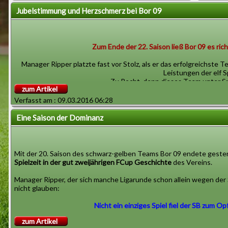
Jubelstimmung und Herzschmerz bei Bor 09
Zum Ende der 22. Saison ließ Bor 09 es rich
Zwischen
aufgegeb
Manager Ripper platzte fast vor Stolz, als er das erfolgreichst
Abschieds
Leistungen der elf S
Zu Recht, denn dieses Team unter Sp
Eine neu
zum Artikel
bereits 
Verfasst am : 09.03.2016 06:28
bekräfti
6 De
insbesond
2 x Ch
Eine Saison der Dominanz
gelaufen
Sieg b
das E
Mit der 20. Saison des schwarz-gelben Teams Bor 09 endete geste
Spielzeit in der gut zweijährigen FCup Geschichte
des Vereins.
Das Blonde floss in S
Manager Ripper, der sich manche Ligarunde schon allein wegen der 
nicht glauben:
Als Ripper zu später Stunde sehr emotional erneut das Mikro ergr
auch bei Zuschauern und Vereinsmitglieder
Nicht ein einziges Spiel fiel der SB zum Op
zum Artikel
Noch in der Vorsaison war quasi schon nach 2 Spieltagen Schluß m