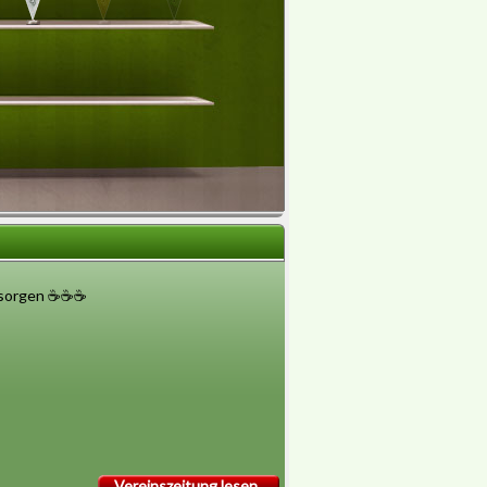
sorgen ☕️☕️☕️
Vereinszeitung lesen