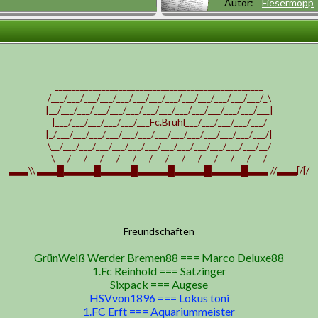
Autor:
Fiesermöpp
_________________________________________________
/___/___/___/___/___/___/___/___/___/___/___/___/___/_\
|__/___/___/___/___/___/___/___/___/___/___/___/___/___|
|___/___/___/___/___/___Fc.Brühl___/___/___/___/___/
|_/___/___/___/___/___/___/___/___/___/___/___/___/___/|
\__/___/___/___/___/___/___/___/___/___/___/___/___/__/
\___/___/___/___/___/___/___/___/___/___/___/___/___/
▃▃\\ ▃▃█▃▃▃█▃▃▃█▃▃▃█▃▃▃█▃▃▃█▃▃ //▃▃[/[/
Freundschaften
GrünWeiß Werder Bremen88 === Marco Deluxe88
1.Fc Reinhold === Satzinger
Sixpack === Augese
HSVvon1896 === Lokus toni
1.FC Erft === Aquariummeister