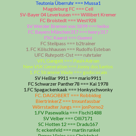
Teutonia Überruhr === Mussa1
Magdeburg FC === Cell
SV-Bayer 04 Leverkusen === Willibert Kremer
FC Broistedt === West928
SV Werder Bremen von 1899 === heiko
FC Bayern München317 === henry317
FSC Kaarst === Guenni
FC Steilpass === b2trainer
1. FC Kölschhausen === Rudolfo Esteban
UFC Ruhrpott-Ost === ruhrtaler
VFL Gangelt === Paul+Adrian
New VSK Generation === Jonny dos Santos
1. FC Stramme Wade === godscocain
SV Heßlar 9911 === mario9911
FC Schwarzer Panther78 === Kai 1978
1.FC Spagackenkaak === Honkyschwonky
FC. DAGOBERT === Robbidog
BiertrinkerZ === tmxunfassbar
Wörrstadter Jungs === jonPorno2
1.FV Pasewalkia === Fischi1488
SV Velber === Olli7171
SC Hotten 12 === Dradu167
fc eckenfeld === martin runkel
Perros Viejos === Christobal