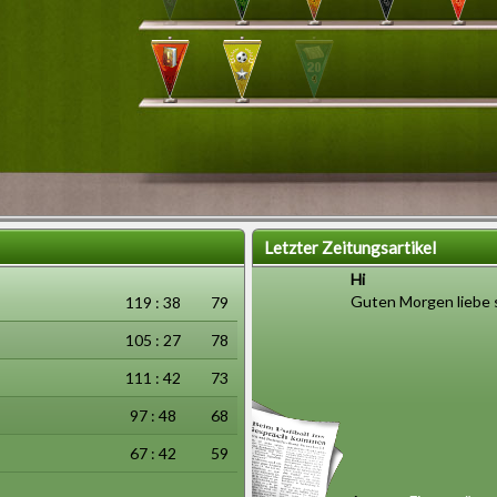
Letzter Zeitungsartikel
Hi
Guten Morgen liebe 
119 : 38
79
105 : 27
78
111 : 42
73
97 : 48
68
67 : 42
59