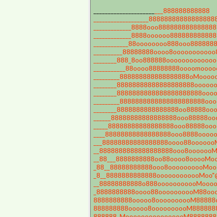
_____________________
___888888888888
___________________88888888888888888
_____________8888ooo88888888888888
_____________8888oooooo88888888888
____________88oooooooo888ooo88888
__________88888888oooo8oooooooooo
________888_8oo888888oooooooooooo
___________88oooo88888888oooomooo
_________888888888888888888oMooo
________88888888888888888888oooo
________8888888888888888888888oo
_________8888888888888888888888o
________8888888888888888oo88888o
______88888888888888888ooo88888o
_____88888888888888888ooo88888ooo
____88888888888888888ooo8888oooo
___88888888888888888oooo88oooooo
__8888888888888888888ooo8ooooooM
__88___8888888888oo88oooo8ooooMo
_88__88888888888ooo8oooooooooMoo
_8__8888888888888oooooooooooMoo
__88888888888o888ooooooooooMoooo
_8888888888oooo88oooooooooM88oo
8888888888ooooo8oooooooooM88888
888888888ooooo8oooooooooM88888
888888_MoooooooooooooooM8888888