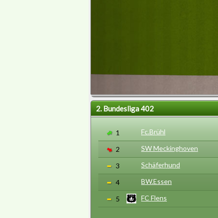
2. Bundesliga 402
Fc.Brühl
1
SW Meckinghoven
2
Schäferhund
3
BW.Essen
4
FC Flens
5