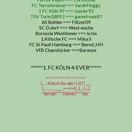
FC Terrorkrümel === SarahFloggy
1 FC Köln 97 === stayler93
TSV Turin1889 2 === gamefreak87
AS Bohlen === Flitzer09
SC D.dorf === West wscha
Borussia Westönnen === ix nix
1.Kölsche FC === Mika S
FC St Pauli Hamburg === Bernd_HH
VfB Chaoskicker ===Baronyx
°°°°°1. FC KÖLN 4-EVER°°°°°
^^^^^^^^^^^^^^^^^
|..... Kölsch für alle! | ||'|",___.
|_..._...______===|=||_|__|...,]
"(@)'(@)"""*|(@)(@)***(@)*