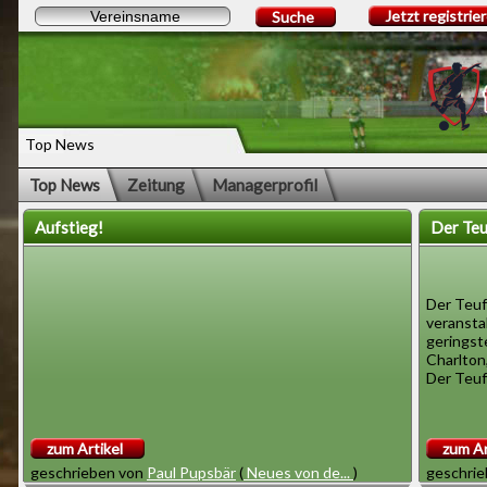
Jetzt registrie
Suche
Top News
Top News
Zeitung
Managerprofil
Aufstieg!
Der Teu
Der Teuf
veranstal
geringst
Charlton
Der Teufe
zum Artikel
zum Ar
geschrieben von
Paul Pupsbär
(
Neues von de...
)
geschri