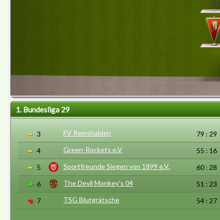
1. Bundesliga 29
FV Remshalden
3
79 : 29
Green-Rockets e.V
4
55 : 16
Sportfreunde Siegen von 1899 e.V.
5
60 : 28
The Devil Monkey's 04
6
51 : 23
TSG Blutgrätsche
7
54 : 27