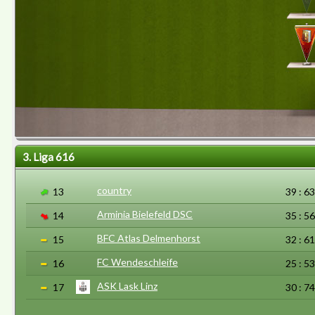
3. Liga 616
country
13
39 : 63
Arminia Bielefeld DSC
14
35 : 56
BFC Atlas Delmenhorst
15
32 : 61
FC Wendeschleife
16
25 : 53
ASK Lask Linz
17
30 : 74