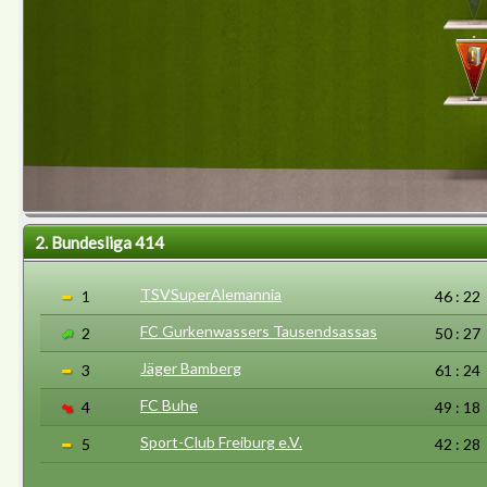
2. Bundesliga 414
TSVSuperAlemannia
1
46 : 22
FC Gurkenwassers Tausendsassas
2
50 : 27
Jäger Bamberg
3
61 : 24
FC Buhe
4
49 : 18
Sport-Club Freiburg e.V.
5
42 : 28