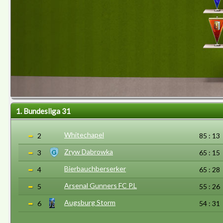
1. Bundesliga 31
Whitechapel
2
85 : 13
Zryw Dabrowka
3
65 : 15
Bierbauchberserker
4
65 : 28
Arsenal Gunners FC P.L
5
55 : 26
Augsburg Storm
6
54 : 31