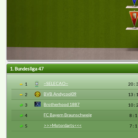
1. Bundesliga 47
~SELECAO~
1
20 : 
BVB Andycool09
2
13 : 
Brotherhood 1887
3
10 : 
FC Bayern Braunschweig
4
8 : 1
>>>Motordarts<<<
5
7 : 1