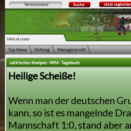
Jetzt registrie
Suche
IdioLoLcrazy
Top News
Zeitung
Managerprofil
satirisches Kneipen -WM- Tagebuch
Heilige Scheiße!
Wenn man der deutschen Grup
kann, so ist es mangelnde Dr
Mannschaft 1:0, stand aber a