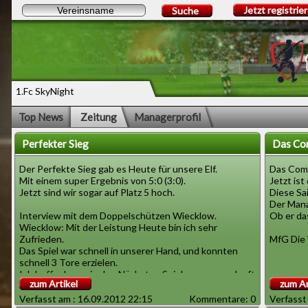
Jetzt registrie
Suche
1.Fc SkyNight
Top News
Zeitung
Managerprofil
Perfekter Sieg
Das Co
Der Perfekte Sieg gab es Heute für unsere Elf.
Das Com
Mit einem super Ergebnis von 5:0 (3:0).
Jetzt is
Jetzt sind wir sogar auf Platz 5 hoch.
Diese Sai
Der Mana
Interview mit dem Doppelschützen Wiecklow.
Ob er da
Wiecklow: Mit der Leistung Heute bin ich sehr
Zufrieden.
MfG Die 
Das Spiel war schnell in unserer Hand, und konnten
schnell 3 Tore erzielen.
Ich hoffe das es in den Nächsten Spielen genauso lauft.
zum Artikel
zum Ar
Der Spieler Wiecklow schoss 2 Tore (6,71).
Verfasst am : 16.09.2012 22:15
Kommentare: 0
Verfasst