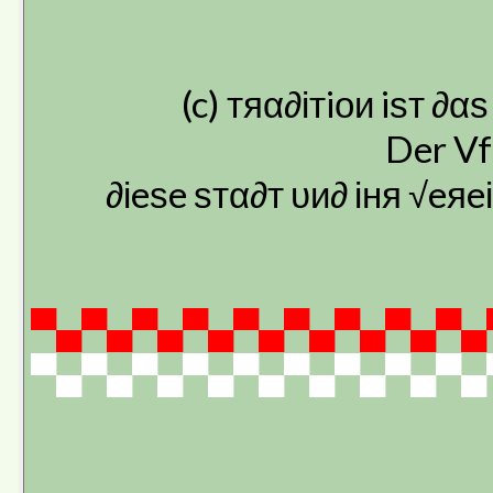
(c) тяα∂ітiои iѕт ∂
Der Vf
∂іeѕe ѕтα∂т υи∂ іня √eя
▀▄▀▄▀▄▀▄▀▄▀▄▀▄▀▄▀▄
▀▄▀▄▀▄▀▄▀▄▀▄▀▄▀▄▀▄