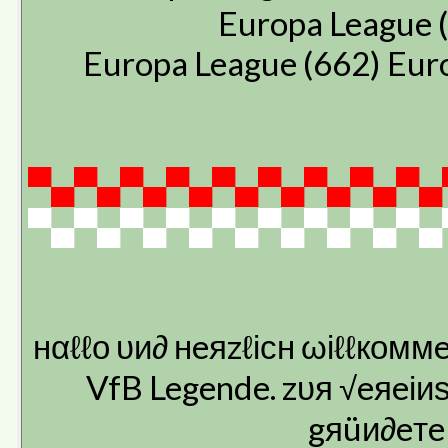
Europa League (
Europa League (662) Eur
▀▄▀▄▀▄▀▄▀▄▀▄▀▄▀▄▀▄
▀▄▀▄▀▄▀▄▀▄▀▄▀▄▀▄▀▄
нαℓℓо υи∂ нeяzℓісн ωіℓℓкоммeи
VfB Legende. zυя √eяeіи
gяüи∂eтe