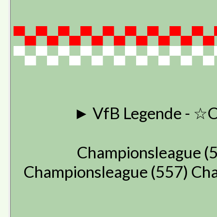
▀▄▀▄▀▄▀▄▀▄▀▄▀▄▀▄▀▄
▀▄▀▄▀▄▀▄▀▄▀▄▀▄▀▄▀▄
► VfB Legende - ☆
Championsleague (55
Championsleague (557) Cha