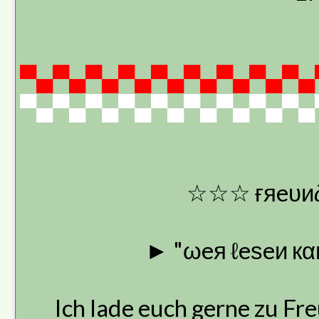
▀▄▀▄▀▄▀▄▀▄▀▄▀▄▀▄▀▄
▀▄▀▄▀▄▀▄▀▄▀▄▀▄▀▄▀▄
☆☆☆ ғяeυи∂
► "ωeя ℓeѕeи кαи
Ich lade euch gerne zu Fre