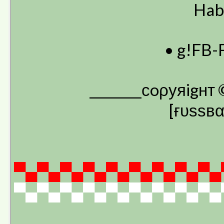
Habt
• g!FB-
________сoρуяigнт
[ғυѕѕвα
▀▄▀▄▀▄▀▄▀▄▀▄▀▄▀▄▀▄
▀▄▀▄▀▄▀▄▀▄▀▄▀▄▀▄▀▄