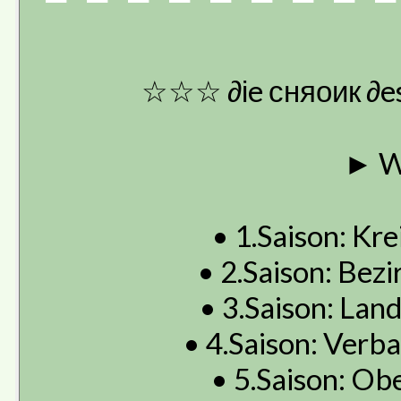
☆☆☆ ∂іe сняоик ∂e
► W
• 1.Saison: Krei
• 2.Saison: Bezir
• 3.Saison: Land
• 4.Saison: Verba
• 5.Saison: Obe