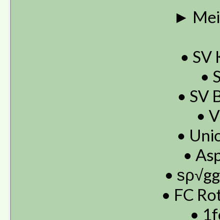
► Mei
• SV
• 
• SV 
• V
• Uni
• Asp
• ѕρ√gg
• FC Rot
• 1