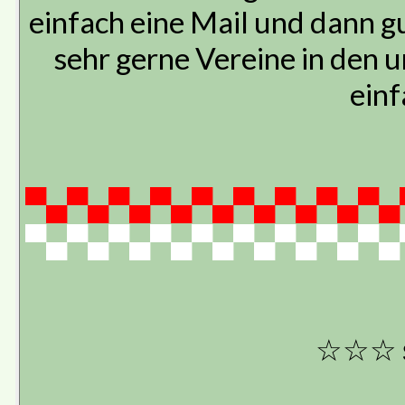
einfach eine Mail und dann gu
sehr gerne Vereine in den u
einf
▀▄▀▄▀▄▀▄▀▄▀▄▀▄▀▄▀▄
▀▄▀▄▀▄▀▄▀▄▀▄▀▄▀▄▀▄
☆☆☆ 