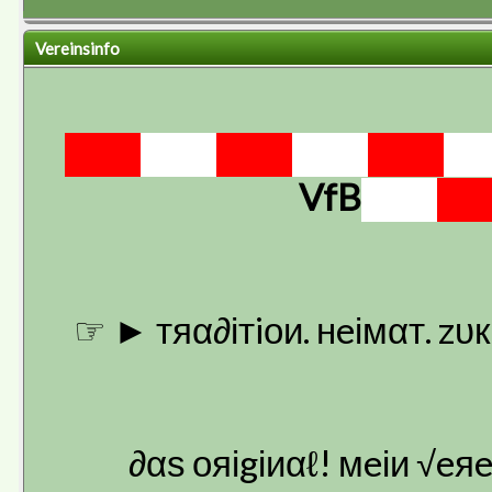
Vereinsinfo
███
███
███
███
███
█
VfB
███
██
☞ ► тяα∂ітiои. нeімαт. zυ
∂αѕ ояіgіиαℓ! мeіи √eя