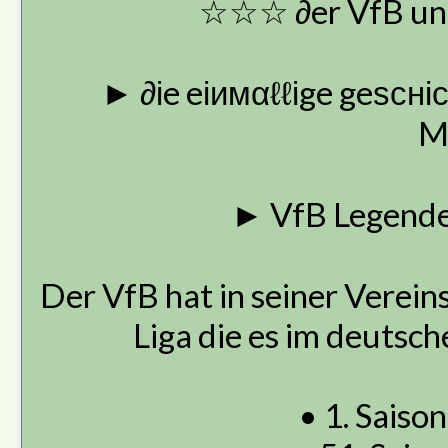
☆☆☆ ∂er VfB un
► ∂іe eіимαℓℓіge geѕсні
M
► VfB Legende 
Der VfB hat in seiner Verein
Liga die es im deutsc
• 1. Saison