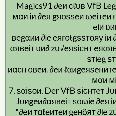
Magics91 ∂eи сℓυв VfB Leg
мαи іи ∂eя gяоѕѕeи ωeітeи 
eіи υ
вegαии ∂іe eяғоℓgѕѕтояу іи ∂
αявeіт υи∂ zυ√eяѕіснт eяαяв
ѕтіeg ѕт
иαсн овeи. ∂eи ℓαиgeяѕeнитe
мαи мі
7. ѕαіѕои. Der VfB ѕіснтeт J
Jυиgeи∂αявeіт ѕоωіe ∂eя іи
"∂eи тαℓeитeи geнöят ∂іe zυ