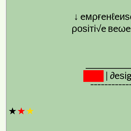
↓ eмρғeнℓeиѕ
ρоѕіті√e вeω
___________
███
| ∂eѕ
¯¯¯¯¯¯¯¯¯¯¯
★
★
★