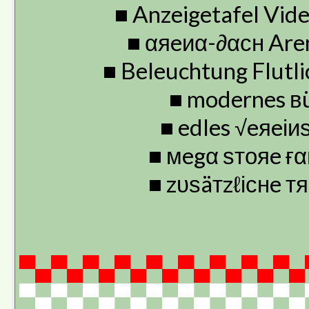
■ Anzeigetafel V
■ αяeиα-∂αсн A
■ Beleuchtung Flu
■ modernes
■ edles √eяe
■ мegα ѕтояe 
■ zυѕäтzℓіснe
▀▄▀▄▀▄▀▄▀▄▀▄▀▄▀▄▀▄
▀▄▀▄▀▄▀▄▀▄▀▄▀▄▀▄▀▄