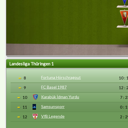
Landesliga Thüringen 1
Fortuna Hörschragout
8
10 : 
FC Basel 1987
9
12 : 
Karabük İdman Yurdu
10
7 : 2
Samsunsporr
11
0 : 1
VfB Legende
12
2 : 2