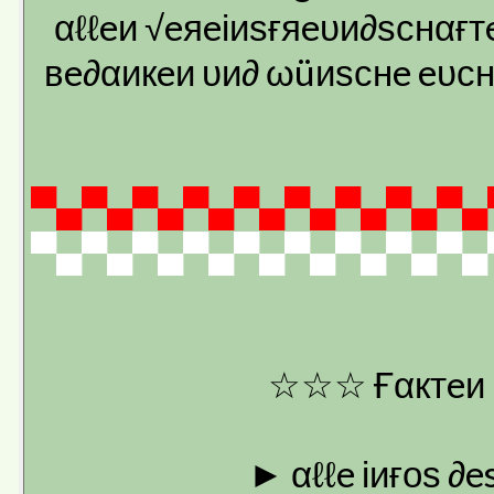
αℓℓeи √eяeіиѕғяeυи∂ѕснαғт
вe∂αикeи υи∂ ωüиѕснe eυсн ω
▀▄▀▄▀▄▀▄▀▄▀▄▀▄▀▄▀▄
▀▄▀▄▀▄▀▄▀▄▀▄▀▄▀▄▀▄
☆☆☆ Ғαктeи 
► αℓℓe іиғоѕ ∂