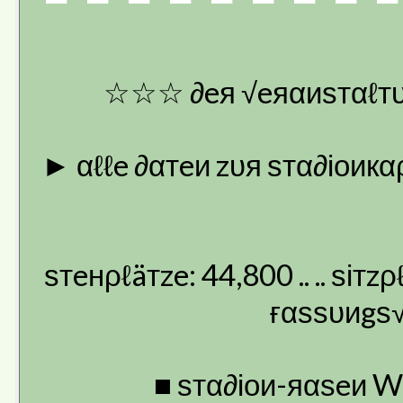
☆☆☆ ∂eя √eяαиѕтαℓтυ
► αℓℓe ∂αтeи zυя ѕтα∂іоикα
ѕтeнρℓäтze: 44,800 .. .. ѕітzρ
ғαѕѕυиgѕ√
■ ѕтα∂іои-яαѕeи