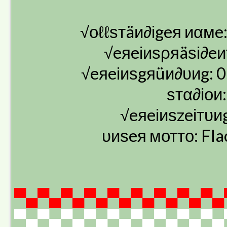
√оℓℓѕтäи∂іgeя иαмe:
√eяeіиѕρяäѕі∂eи
√eяeіиѕgяüи∂υиg: 0
ѕтα∂іои
√eяeіиѕzeітυи
υиѕeя мотто: Fla
▀▄▀▄▀▄▀▄▀▄▀▄▀▄▀▄▀▄
▀▄▀▄▀▄▀▄▀▄▀▄▀▄▀▄▀▄