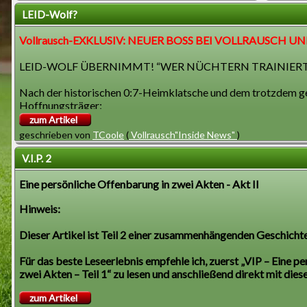
stellenw
gesprochen werden.
LEID-Wolf?
Abstiegs
Dies ist der zweite Versuch das Bild einzustellen.
Wenn der
Vollrausch-EXKLUSIV: NEUER BOSS BEI VOLLRAUSCH UN
Der listige Lurch gibt zu, dass er sich bei solchen
Pflichta
Sachen oft etwas dämlich anstellt. Aber mit
vielleic
LEID-WOLF ÜBERNIMMT! “WER NÜCHTERN TRAINIERT,
Hartnäckigkeit und dickem Fell schafft es selbst
die zwei
ein Lurch.
Nach der historischen 0:7-Heimklatsche und dem trotzdem gefe
Nur der 
Hoffnungsträger:
Dank an Manager van Heutchen für seine Hilfe.
Rico Leidhold
zum Artikel
Prost!
, in der Fußballszene nur bekannt als
geschrieben von
TCoole
(
Vollrausch"Inside News"
)
„Leid-Wolf“.
V.I.P. 2
Ein Mann, vor dem selbst der Bierwagen freiwillig langsamer f
Vereinspräsident Vollhorst schwärmt:
Eine persönliche Offenbarung in zwei Akten - Akt II
„Wir brauchten einen Trainer mit Autorität. Außerdem hat er 
Hinweis:
wussten wir: Das ist unser Mann!“
Dieser Artikel ist Teil 2 einer zusammenhängenden Geschichte
EIN MANN. EIN BLICK. EIN KEG.
Für das beste Leseerlebnis empfehle ich, zuerst „VIP – Eine p
Leid-Wolf gilt als äußerst trinkfest. Vereinsintern kursiert 
zwei Akten – Teil 1“ zu lesen und anschließend direkt mit dies
und anschließend noch die Taktik für die nächsten fünf Spielt
Die Spieler nicht.
zum Artikel
Selbst Torwart Renaud Strutz, genannt „Doc Bierson“, zeigte 