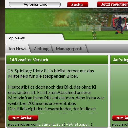
Jetzt registrie
Suche
Top News
Top News
Zeitung
Managerprofil
143 zweiter Versuch
Aufstie
25. Spieltag: Platz 8. Es bleibt immer nur das
Mittelfeld für die steppenden Biber.
Heute gibt es doch noch das Bild, das ohne KI
entstanden ist. Es ist zum Abschied unserer
Medizinfrau Irene Pilz entstanden, denn Irena war
weit über 20 Saisons unsere Stütze.
Das Bild zeigt den Gesamtkader, der in dieser
Saison auf dem Platz stand. Wieder einmal fielen
zum Artikel
zum Ar
regelmäßig Spieler wegen Verletzungen aus.
geschrieben von
Listiger Lurch
(
HSV Steppe...
)
geschri
Darum kann von einer Stammmannschaft nicht