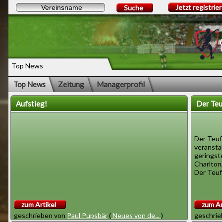
Jetzt registrie
Suche
Top News
Top News
Zeitung
Managerprofil
Aufstieg!
Der Teu
Der Teuf
veranstal
geringst
Charlton
Der Teufe
zum Artikel
zum Ar
geschrieben von
Paul Pupsbär
(
Neues von de...
)
geschri