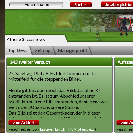
Jetzt registrie
Suche
Athene Soccernews
Top News
Zeitung
Managerprofil
143 zweiter Versuch
Aufstie
25. Spieltag: Platz 8. Es bleibt immer nur das
Mittelfeld für die steppenden Biber.
Heute gibt es doch noch das Bild, das ohne KI
entstanden ist. Es ist zum Abschied unserer
Medizinfrau Irene Pilz entstanden, denn Irena war
weit über 20 Saisons unsere Stütze.
Das Bild zeigt den Gesamtkader, der in dieser
Saison auf dem Platz stand. Wieder einmal fielen
zum Artikel
zum Ar
regelmäßig Spieler wegen Verletzungen aus.
geschrieben von
Listiger Lurch
(
HSV Steppe...
)
geschri
Darum kann von einer Stammmannschaft nicht