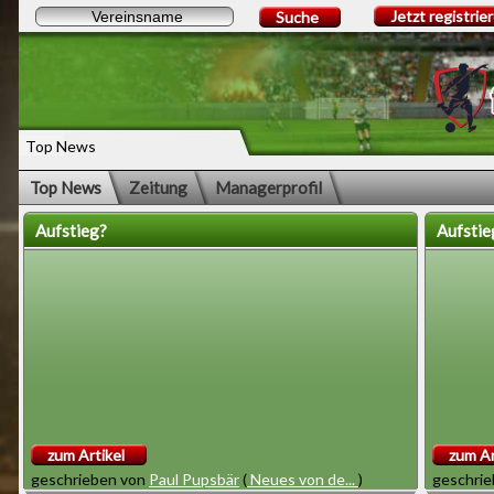
Jetzt registrie
Suche
Top News
Top News
Zeitung
Managerprofil
Aufstieg?
Aufstie
zum Artikel
zum Ar
geschrieben von
Paul Pupsbär
(
Neues von de...
)
geschri